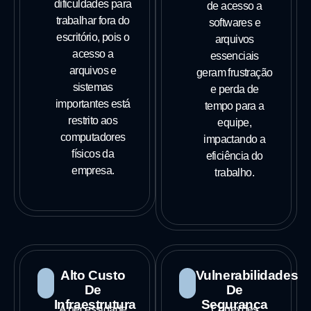
dificuldades para
de acesso a
trabalhar fora do
softwares e
escritório, pois o
arquivos
acesso a
essenciais
arquivos e
geram frustração
sistemas
e perda de
importantes está
tempo para a
restrito aos
equipe,
computadores
impactando a
físicos da
eficiência do
empresa.
trabalho.
Alto Custo
Vulnerabilidades
De
De
Infraestrutura
Segurança
A necessidade
Conexões