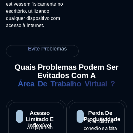
estivessem fisicamente no
escritório, utilizando
qualquer dispositivo com
acesso à internet.
Evite Problemas
Quais Problemas Podem Ser
Evitados Com A
Área De Trabalho Virtual ?
Acesso
Perda De
Limitado E
Produtividade
A lentidão na
Inflexível
A equipe tem
conexão e a falta