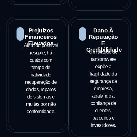
Prejuízos
Dano À
Financeiros
Reputação
Elevados
E
Além do possível
Credibilidade
Um ataque de
resgate, há
ransomware
custos com
expõe a
tempo de
fragilidade da
inatividade,
segurança da
recuperação de
empresa,
dados, reparos
abalando a
de sistemas e
confiança de
multas por não
clientes,
conformidade.
parceiros e
investidores.