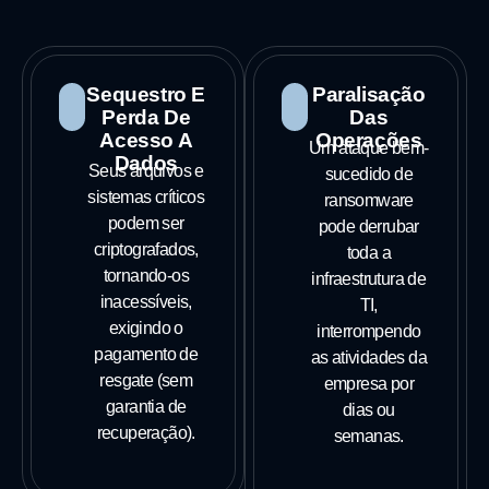
Sequestro E
Paralisação
Perda De
Das
Acesso A
Operações
Um ataque bem-
Dados
Seus arquivos e
sucedido de
sistemas críticos
ransomware
podem ser
pode derrubar
criptografados,
toda a
tornando-os
infraestrutura de
inacessíveis,
TI,
exigindo o
interrompendo
pagamento de
as atividades da
resgate (sem
empresa por
garantia de
dias ou
recuperação).
semanas.