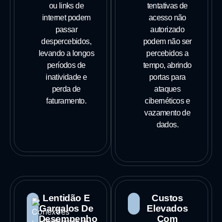
ou links de
tentativas de
internet podem
acesso não
passar
autorizado
despercebidos,
podem não ser
levando a longos
percebidos a
períodos de
tempo, abrindo
inatividade e
portas para
perda de
ataques
faturamento.
cibernéticos e
vazamento de
dados.
Lentidão E
Custos
Gargalos De
Elevados
Desempenho
Com