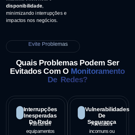
disponibilidade
,
minimizando interrupções e
impactos nos negócios.
Evite Problemas
Quais Problemas Podem Ser
Evitados Com O
Monitoramento
De Redes?
Interrupções
Vulnerabilidades
Inesperadas
De
De Rede
Segurança
Falhas em
Atividades
equipamentos
incomuns ou