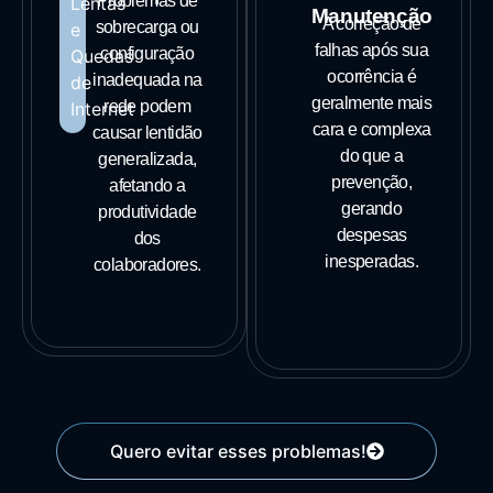
Problemas de
Manutenção
A correção de
sobrecarga ou
falhas após sua
configuração
ocorrência é
inadequada na
geralmente mais
rede podem
cara e complexa
causar lentidão
do que a
generalizada,
prevenção,
afetando a
gerando
produtividade
despesas
dos
inesperadas.
colaboradores.
Quero evitar esses problemas!